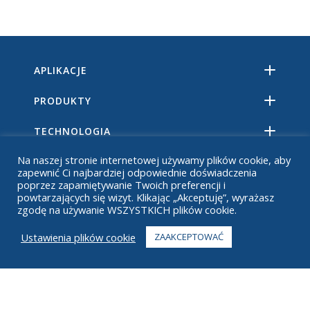
APLIKACJE
PRODUKTY
TECHNOLOGIA
Na naszej stronie internetowej używamy plików cookie, aby
ZASOBY
zapewnić Ci najbardziej odpowiednie doświadczenia
poprzez zapamiętywanie Twoich preferencji i
O
powtarzających się wizyt. Klikając „Akceptuję”, wyrażasz
zgodę na używanie WSZYSTKICH plików cookie.
CZĘSTO ZADAWANE PYTANIA
Ustawienia plików cookie
ZAAKCEPTOWAĆ
KONTAKT
+1 916 623 4886
+1 888 612 9895
Bez opłat
2269 Chestnut St., Suite 226 San Francisco, Kalifornia 94123