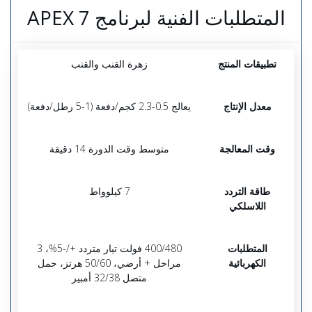
المتطلبات الفنية لبرنامج APEX 7
تطبيقات المنتج
زهرة القنب والقنب
معدل الإنتاج
يعالج 0.5-2.3 كجم/دفعة (1-5 رطل/دفعة)
وقت المعالجة
متوسط وقت الدورة 14 دقيقة
طاقة التردد
7 كيلوواط
اللاسلكي
المتطلبات
400/480 فولت تيار متردد +/-5%، 3
الكهربائية
مراحل + أرضي، 50/60 هرتز، حمل
متصل 32/38 أمبير