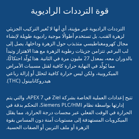
قوة الترددات الراديوية
الترددات الراديوية غير مؤينة، أي أنها لا تُغير التركيب الجزيئي
لزهرة القنب. بل تستخدم أطوالًا موجية راديوية طويلة لإنشاء
مجال كهرومغناطيسي متذبذب حول الزهرة وداخلها، يصل إلى
لب البرعم. تتزامن جزيئات رطوبة الزهرة مع هذا الاهتزاز وتبدأ
بالدوران معه، بمعدل 27 مليون مرة في الثانية. هذا يُولّد احتكاكًا،
مما يُولّد في النهاية حرارة كافية لقتل مسببات الأمراض
الميكروبية، ولكن ليس حرارة كافية لتحلل أو إزالة رباعي
هيدروكانابينول (THC).
تتيح إعدادات العملية الخاصة بشركة Ziel في APEX 7، والتي يتم
إدارتها بواسطة نظام Siemens PLC/HMI، التحكم بدقة في
الحرارة في الوقت الفعلي عبر مجسات درجة الحرارة، مما يقلل
الميكروبات المستهدفة إلى مستويات آمنة دون المساس بقوة
الزهرة أو ملف التربين أو الصفات الحسية.