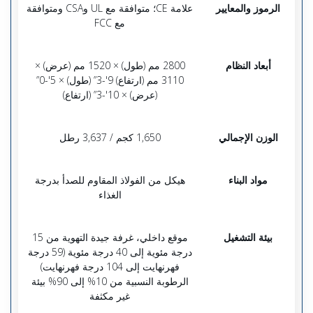
الرموز والمعايير
علامة CE؛ متوافقة مع UL وCSA ومتوافقة
مع FCC
أبعاد النظام
2800 مم (طول) × 1520 مم (عرض) ×
3110 مم (ارتفاع) 9'-3” (طول) × 5'-0”
(عرض) × 10'-3” (ارتفاع)
الوزن الإجمالي
1,650 كجم / 3,637 رطل
مواد البناء
هيكل من الفولاذ المقاوم للصدأ بدرجة
الغذاء
بيئة التشغيل
موقع داخلي، غرفة جيدة التهوية من 15
درجة مئوية إلى 40 درجة مئوية (59 درجة
فهرنهايت إلى 104 درجة فهرنهايت)
الرطوبة النسبية من 10% إلى 90% بيئة
غير مكثفة