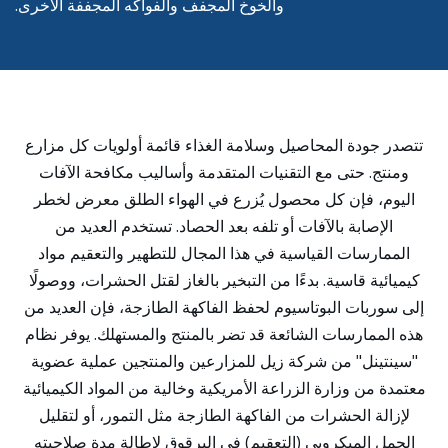
والخوخ المجفف والفواكه المجففة الأخرى.
تتصدر جودة المحاصيل وسلامة الغذاء قائمة أولويات كل مزارع
ومنتج. حتى مع التقنيات المتقدمة وأساليب مكافحة الآفات
اليوم، فإن كل محصول يُزرع في الهواء الطلق معرض لخطر
الإصابة بالآفات أو تلفه بعد الحصاد. تستخدم العديد من
الممارسات القياسية في هذا المجال للتطهير والتعقيم مواد
كيميائية قاسية. بدءًا من التبخير بالغاز لقتل الحشرات، ووصولًا
إلى سوربات البوتاسيوم لحفظ الفاكهة الطازجة، فإن العديد من
هذه الممارسات الشائعة قد تضر بالمنتج والمستهلك. يوفر نظام
"سينتينل" من شركة زيل للمزارعين والمنتجين عملية عضوية
معتمدة من وزارة الزراعة الأمريكية وخالية من المواد الكيميائية
لإزالة الحشرات من الفاكهة الطازجة مثل التمور، أو لتقليل
الحمل الميكروبي (التعقيم) في البرقوق لإطالة مدة صلاحيته