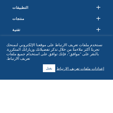
التطبيقات
منتجات
تقنية
مصادر
نستخدم ملفات تعريف الارتباط على موقعنا الإلكتروني لنمنحك
تجربةً أكثر ملاءمةً من خلال تذكر تفضيلاتك وزياراتك المتكررة.
حول
بالنقر على "موافق"، فإنك توافق على استخدام جميع ملفات
تعريف الارتباط.
التعليمات
إعدادات ملفات تعريف الارتباط
يقبل
اتصل
+1 916 623 4886
+1 888 612 9895
اتصال مجاني
2269 شارع الكستناء ، جناح 226 سان فرانسيسكو ، كاليفورنيا 94123
مركز الوفاء
1182 كابيتال درايف جنوب غرب