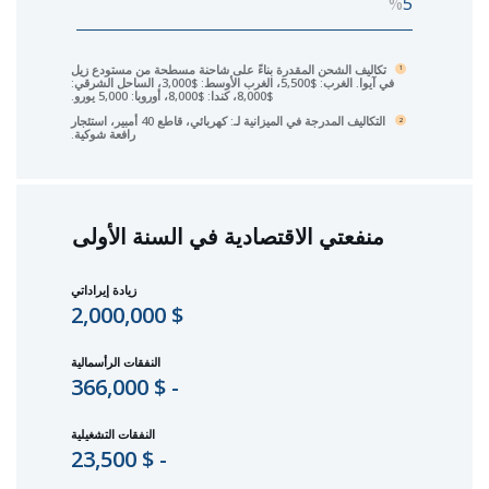
%
تكاليف الشحن المقدرة بناءً على شاحنة مسطحة من مستودع زيل
1
في آيوا. الغرب: $5,500، الغرب الأوسط: $3,000، الساحل الشرقي:
$8,000، كندا: $8,000، أوروبا: 5,000 يورو.
التكاليف المدرجة في الميزانية لـ: كهربائي، قاطع 40 أمبير، استئجار
2
رافعة شوكية.
منفعتي الاقتصادية في السنة الأولى
زيادة إيراداتي
$ 2,000,000
النفقات الرأسمالية
- $ 366,000
النفقات التشغيلية
- $ 23,500