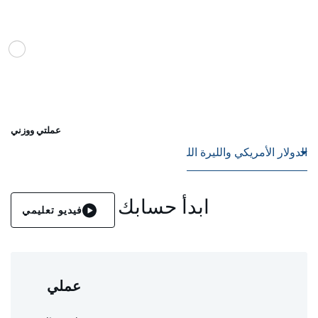
عملتي ووزني
ابدأ حسابك
فيديو تعليمي
عملي