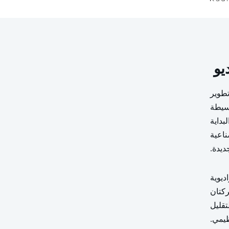
تطوير
وسيطة
بداية
اعية
ديدة.
ديوية
ركتان
تقليل
ظيمي.