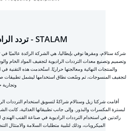
STALAM - تردد الراديو
شركة ستالام، ومقرها نوفي بإيطاليا، هي الشركة الرائدة عالميًا في 
وتصميم وتصنيع معدات الترددات الراديوية لتجفيف المواد الخام وال
والمنتجات النهائية ومعالجتها حراريًا. استُخدمت هذه التقنية في ال
لتجفيف المنسوجات، ثم وسّعت نطاق استخدامها ليشمل تطبيقات صن
وتجارية ج
أقامت شركتا زيل وستالام شراكةً لتسويق استخدام الترددات الرا
لبسترة المكسرات والبذور. وإلى جانب تطبيقاتها الغذائية، كانت الش
رائدتين في استخدام الترددات الراديوية في صناعة القنب الهندي ل
الميكروبات، وذلك لتلبية متطلبات السلامة والامتثال التن