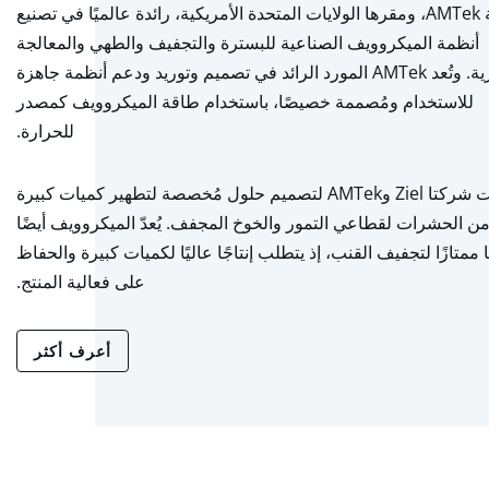
شركة AMTek، ومقرها الولايات المتحدة الأمريكية، رائدة عالميًا في تصنيع
أنظمة الميكروويف الصناعية للبسترة والتجفيف والطهي والمعالجة
الحرارية. وتُعد AMTek المورد الرائد في تصميم وتوريد ودعم أنظمة جاهزة
للاستخدام ومُصممة خصيصًا، باستخدام طاقة الميكروويف كمصدر
للحرارة.
تعاونت شركتا Ziel وAMTek لتصميم حلول مُخصصة لتطهير كميات كبيرة
ن الحشرات لقطاعي التمور والخوخ المجفف. يُعدّ الميكروويف أيضًا
ا ممتازًا لتجفيف القنب، إذ يتطلب إنتاجًا عاليًا لكميات كبيرة والحفاظ
على فعالية المنتج.
أعرف أكثر