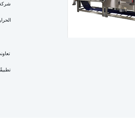
م
تطبيقً