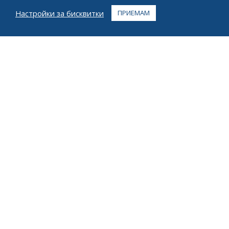
ЧЗВ
Настройки за бисквитки
ПРИЕМАМ
КОНТАКТ
+1 916 623 4886
+1 888 612 9895
Без такса
2269 Chestnut St., апартамент 226 Сан Франциско,
Калифорния 94123
Център за изпълнение
1182 Capital Dr. SW
Сидър Рапидс, Айова 52404
© 2026 Циел Всички права запазени
поверителност
Условия
Авторско право