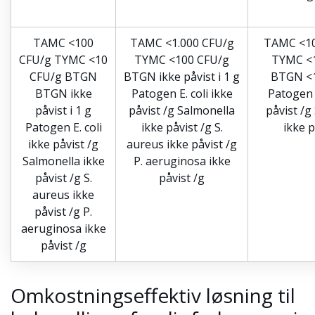
TAMC <100
TAMC <1.000 CFU/g
TAMC <10
CFU/g TYMC <10
TYMC <100 CFU/g
TYMC <
CFU/g BTGN
BTGN ikke påvist i 1 g
BTGN <
BTGN ikke
Patogen E. coli ikke
Patogen E
påvist i 1 g
påvist /g Salmonella
påvist /g
Patogen E. coli
ikke påvist /g S.
ikke p
ikke påvist /g
aureus ikke påvist /g
Salmonella ikke
P. aeruginosa ikke
påvist /g S.
påvist /g
aureus ikke
påvist /g P.
aeruginosa ikke
påvist /g
Omkostningseffektiv løsning til