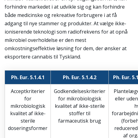
forhindre markedet i at udvikle sig og kan forhindre
både medicinske og rekreative forbrugere i at få
adgang til nye stammer og produkter. At vælge ikke-
ioniserende teknologi som radiofrekvens for at opnå
mikrobiel overholdelse er den mest
omkostningseffektive løsning for dem, der ønsker at
eksportere cannabis til Tyskland.
Ph. Eur. 5.1.4.1
Ph. Eur. 5.1.4.2
Ph. Eur. 5.
Acceptkriterier
Godkendelseskriterier
Plantelæg
for
for mikrobiologisk
eller ude
mikrobiologisk
kvalitet af ikke-sterile
h
kvalitet af ikke-
stoffer til
forarbejd
sterile
farmaceutisk brug
(forbe
doseringsformer
reducere
af or