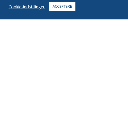
OFTE STILLEDE SPØRGSMÅL
Cookie-indstillinger
ACCEPTERE
KONTAKTE
+1 916 623 4886
+1 888 612 9895
Gratisnummer
2269 Chestnut St., Suite 226 San Francisco, CA 94123
Opfyldningscenter
1182 Capital Dr. SW
Cedar Rapids, IA 52404
© 2026 Ziel Alle rettigheder forbeholdes
Privatliv
Vilkår
Ophavsret