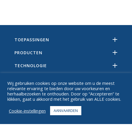
TOEPASSINGEN
PRODUCTEN
TECHNOLOGIE
BRONNEN
Wij gebruiken cookies op onze website om u de meest
relevante ervaring te bieden door uw voorkeuren en
OVER
herhaalbezoeken te onthouden. Door op “Accepteren” te
klikken, gaat u akkoord met het gebruik van ALLE cookies.
FAQ
Cookie-instellingen
AANVAARDEN
CONTACT
+1 916 623 4886