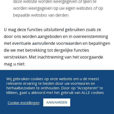
deze website worden weergegeven of lijken te
worden weergegeven op uw eigen websites of op
bepaalde websites van derden.
U mag deze functies uitsluitend gebruiken zoals ze
door ons worden aangeboden en in overeenstemming
met eventuele aanvullende voorwaarden en bepalingen
die we met betrekking tot dergelijke functies
verstrekken. Met inachtneming van het voorgaande
mag u niet:
Breng een link tot stand vanaf elke website die niet
Wij gebruiken cookies op onze website om u de meest
relevante ervaring te bieden door uw voorkeuren en
uw eigendom is.
herhaalbezoeken te onthouden. Door op “Accepteren” te
Ervoor zorgen dat de website of gedeelten ervan
klikken, gaat u akkoord met het gebruik van ALLE cookies.
worden weergegeven op, of lijken te worden
Cookie-instellingen
AANVAARDEN
weergegeven door, een andere site, bijvoorbeeld
door middel van framing, deep links of in-line links.