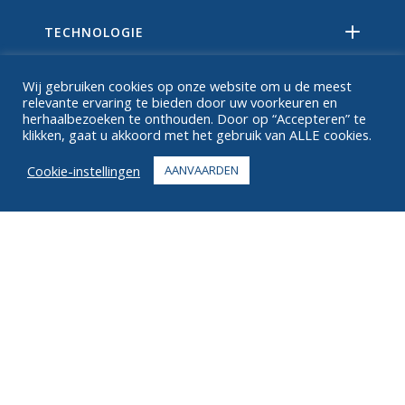
TECHNOLOGIE
BRONNEN
Wij gebruiken cookies op onze website om u de meest
relevante ervaring te bieden door uw voorkeuren en
OVER
herhaalbezoeken te onthouden. Door op “Accepteren” te
klikken, gaat u akkoord met het gebruik van ALLE cookies.
FAQ
Cookie-instellingen
AANVAARDEN
CONTACT
+1 916 623 4886
+1 888 612 9895
Tolvrij
2269 Chestnut St., Suite 226 San Francisco, CA 94123
Vervullingscentrum
1182 Capital Dr. SW
Cedar Rapids, IA 52404