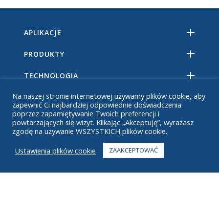
APLIKACJE
PRODUKTY
TECHNOLOGIA
Na naszej stronie internetowej używamy plików cookie, aby
ZASOBY
zapewnić Ci najbardziej odpowiednie doświadczenia
poprzez zapamiętywanie Twoich preferencji i
O
powtarzających się wizyt. Klikając „Akceptuję”, wyrażasz
zgodę na używanie WSZYSTKICH plików cookie.
CZĘSTO ZADAWANE PYTANIA
Ustawienia plików cookie
ZAAKCEPTOWAĆ
KONTAKT
+1 916 623 4886
+1 888 612 9895
Bez opłat
2269 Chestnut St., Suite 226 San Francisco, Kalifornia 94123
Centrum realizacji