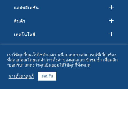
แอปพลิเคชั่น
สินค้า
เทคโนโลยี
ทรัพยากร
เราใช้คุกกี้บนเว็บไซต์ของเราเพื่อมอบประสบการณ์ที่เกี่ยวข้อง
ที่สุดแก่คุณโดยจดจำการตั้งค่าของคุณและเข้าชมซ้ำ เมื่อคลิก
เกี่ยวกับ
"ยอมรับ" แสดงว่าคุณยินยอมให้ใช้คุกกี้ทั้งหมด
คำถามที่พบบ่อย
การตั้งค่าคุกกี้
ยอมรับ
ติดต่อ
+1 916 623 4886
+1 888 612 9895
โทรฟรี
2269 ถนนเชสท์นัท ห้อง 226 ซานฟรานซิสโก แคลิฟอร์เนีย 94123
ศูนย์ปฏิบัติการ
1182 ถนนแคปิตอลตะวันตกเฉียงใต้