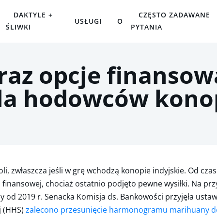
DAKTYLE +
CZĘSTO ZADAWANE
USŁUGI
O
ŚLIWKI
PYTANIA
eraz opcje finansow
la hodowców kono
, zwłaszcza jeśli w grę wchodzą konopie indyjskie. Od cza
acji finansowej, chociaż ostatnio podjęto pewne wysiłki. Na
y od 2019 r. Senacka Komisja ds. Bankowości przyjęła usta
j (HHS)
zalecono przesunięcie harmonogramu marihuany d