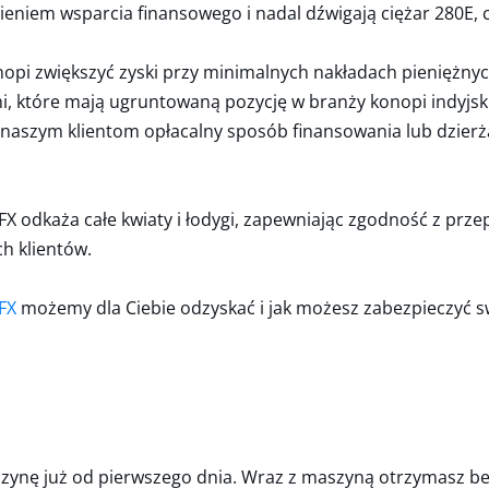
ieniem wsparcia finansowego i nadal dźwigają ciężar 280E,
opi zwiększyć zyski przy minimalnych nakładach pieniężnych
, które mają ugruntowaną pozycję w branży konopi indyjskic
szym klientom opłacalny sposób finansowania lub dzierżaw
RFX odkaża całe kwiaty i łodygi, zapewniając zgodność z prze
h klientów.
RFX
możemy dla Ciebie odzyskać i jak możesz zabezpieczyć 
zynę już od pierwszego dnia. Wraz z maszyną otrzymasz be