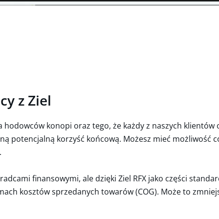
y z Ziel
a hodowców konopi oraz tego, że każdy z naszych klientów o
dną potencjalną korzyść końcową. Możesz mieć możliwość c
.
radcami finansowymi, ale dzięki Ziel RFX jako części stan
amach kosztów sprzedanych towarów (COG). Może to zmniejs