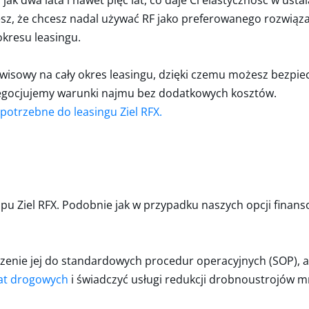
, jak dwa lata i nawet pięć lat, co daje Ci elastyczność w u
sz, że chcesz nadal używać RF jako preferowanego rozwiązan
okresu leasingu.
rwisowy na cały okres leasingu, dzięki czemu możesz bezpie
negocjujemy warunki najmu bez dodatkowych kosztów.
t potrzebne do leasingu Ziel RFX.
u Ziel RFX. Podobnie jak w przypadku naszych opcji finanso
nie jej do standardowych procedur operacyjnych (SOP), a p
łat drogowych
i świadczyć usługi redukcji drobnoustrojów 