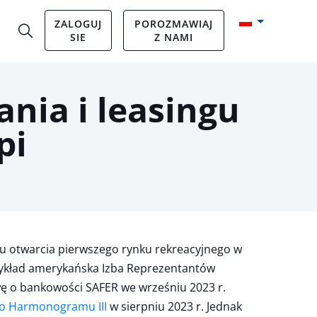
ZALOGUJ
POROZMAWIAJ
SIE
Z NAMI
ania i leasingu
pi
su otwarcia pierwszego rynku rekreacyjnego w
 przykład amerykańska Izba Reprezentantów
wę o bankowości SAFER we wrześniu 2023 r.
o Harmonogramu III
w sierpniu 2023 r. Jednak