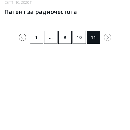
СЕПТ. 10, 2020 Г
Патент за радиочестота
←
1
…
9
10
11
Предишна