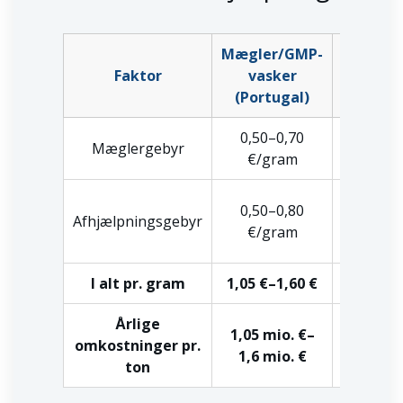
Mægler/GMP-
Internt
Faktor
vasker
Ziel RF
(Portugal)
0,50–0,70
Mæglergebyr
€0
€/gram
0,05–
0,50–0,80
Afhjælpningsgebyr
0,10
€/gram
€/gram
I alt pr. gram
1,05 €–1,60 €
€0
Årlige
50.000–
1,05 mio. €–
omkostninger pr.
100.000
1,6 mio. €
ton
euro