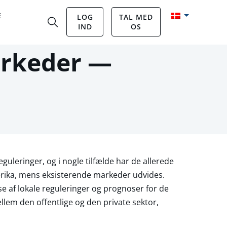
E
LOG
TAL MED
IND
OS
arkeder —
guleringer, og i nogle tilfælde har de allerede
erika, mens eksisterende markeder udvides.
 af lokale reguleringer og prognoser for de
lem den offentlige og den private sektor,