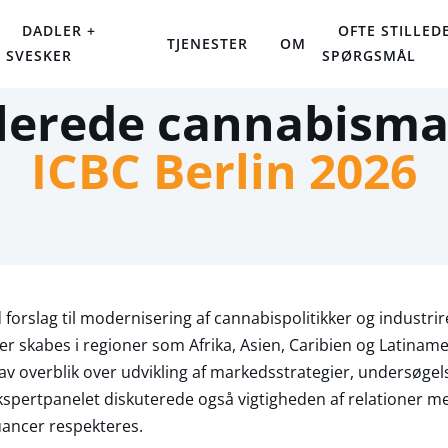
DADLER +
OFTE STILLED
TJENESTER
OM
SVESKER
SPØRGSMÅL
lerede cannabism
ICBC Berlin 2026
forslag til modernisering af cannabispolitikker og industrire
r skabes i regioner som Afrika, Asien, Caribien og Latinam
overblik over udvikling af markedsstrategier, undersøgelse
pertpanelet diskuterede også vigtigheden af relationer mel
uancer respekteres.