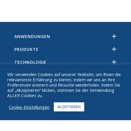
ANWENDUNGEN
PRODUKTE
TECHNOLOGIE
Wir verwenden Cookies auf unserer Website, um Ihnen die
RESSOURCEN
relevanteste Erfahrung zu bieten, indem wir uns an Ihre
Präferenzen erinnern und Besuche wiederholen. Indem Sie
ÜBER
auf „Akzeptieren“ klicken, stimmen Sie der Verwendung
ALLER Cookies zu.
FAQ
Cookie-Einstellungen
AKZEPTIEREN
KONTAKT
+1 916 623 4886
+1 888 612 9895
Zollfrei