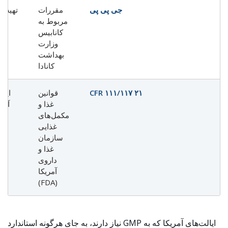
جی پی پی
مقررات
تهیه‌ک
مربوط به
کا
کانابیس
وزارت
بهداشت
کانادا
۲۱ CFR ۱۱۱/۱۱۷
قوانین
ایال
غذا و
آمری
مکمل‌های
غذایی
ا
سازمان
می
غذا و
داروی
آمریکا
(FDA)
ایالت‌های آمریکا که به GMP نیاز دارند، به جای هرگونه استاندارد