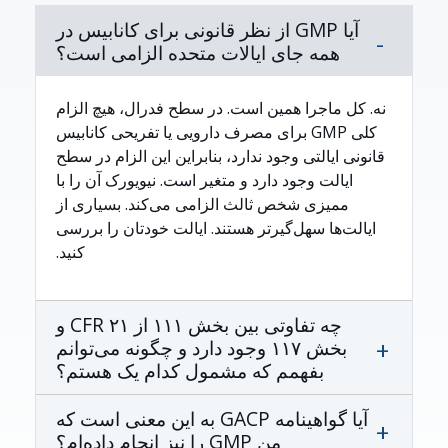
آیا GMP از نظر قانونی برای کانابیس در
همه جای ایالات متحده الزامی است؟
نه. کل ماجرا همین است. در سطح فدرال، هیچ الزام
کلی GMP برای مصرف دارویی یا تفریحی کانابیس
قانونی ایالتی وجود ندارد، بنابراین این الزام در سطح
ایالت وجود دارد و متغیر است. نیویورک آن را با
ممیزی شخص ثالث الزامی می‌کند. بسیاری از
ایالت‌ها سهل‌گیرتر هستند. ایالت خودتان را بررسی
کنید.
چه تفاوتی بین بخش ۱۱۱ از ۲۱ CFR و
بخش ۱۱۷ وجود دارد و چگونه می‌توانم
بفهمم که مشمول کدام یک هستم؟
آیا گواهینامه GACP به این معنی است که
من GMP را نیز انجام داده‌ام؟