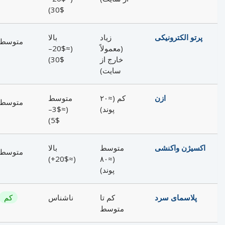
$30)
پرتو الکترونیکی
زیاد
بالا
متوسط
(معمولاً
(≈$20–
خارج از
$30)
سایت)
ازن
کم (≈۲۰
متوسط
متوسط
پوند)
(≈$3–
$5)
اکسیژن واکنشی
متوسط
بالا
متوسط
(≈$20+)
(≈۸۰
پوند)
پلاسمای سرد
کم تا
ناشناس
کم
متوسط