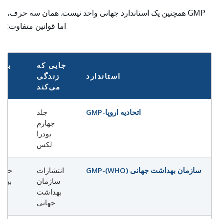
GMP همچنین یک استاندارد جهانی واحد نیست. همان سه حرف،
اما قوانین متفاوت:
جایی که
برا
استاندارد
زندگی
ک
می‌کند
ا
اتحادیه اروپا-GMP
جلد
چهارم
پ
یودرا
لکس
سازمان بهداشت جهانی (WHO)-GMP
انتشارات
خط م
سازمان
بین‌
بهداشت
جهانی