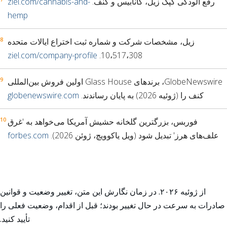
رفع آلودگی کپک زیل، کانابیس و کنف.
ziel.com/cannabis-and-
hemp
زیل، مشخصات شرکت و شماره ثبت اختراع ایالات متحده
ziel.com/company-profile
10،517،308.
GlobeNewswire، برندهای Glass House اولین فروش بین‌المللی
کنف را (ژوئیه 2026) به پایان رساندند.
globenewswire.com
فوربس، بزرگترین گلخانه حشیش آمریکا می‌خواهد به 'غرق
علف‌های هرز' تبدیل شود (ویل یاکوویچ، ژوئن 2026).
forbes.com
از ژوئیه ۲۰۲۶. در زمان نگارش این متن، تغییر وضعیت و قوانین
صادرات به سرعت در حال تغییر بودند؛ قبل از اقدام، وضعیت فعلی را
تأیید کنید.