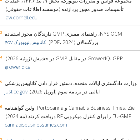
مجموعه قوانین و مقررات نیویورک، بخش ۹، بند ۱۲۳.۶، عملیات
تأسیسات صدور مجوز پردازنده (موسسه اطلاعات حقوقی).
law.cornell.edu
NYS OCM، راهنمای ممیزی GMP دارندگان مجوز استفاده
بزرگسالان (PDF، 2024).
کانابیس.نیویورک.gov
GrowerIQ، GPP در مقابل GMP در حشیش (ژوئیه 2026).
groweriq.ca
وزارت دادگستری ایالات متحده، دستور قرار دادن کانابیس پزشکی
ایالتی در برنامه سوم (آوریل 2026).
justice.gov
Cannabis Business Times، Ziel و Portocanna اولین گواهینامه
EU-GMP را برای کنترل میکروبی RF دریافت کردند (مه 2024).
cannabisbusinesstimes.com