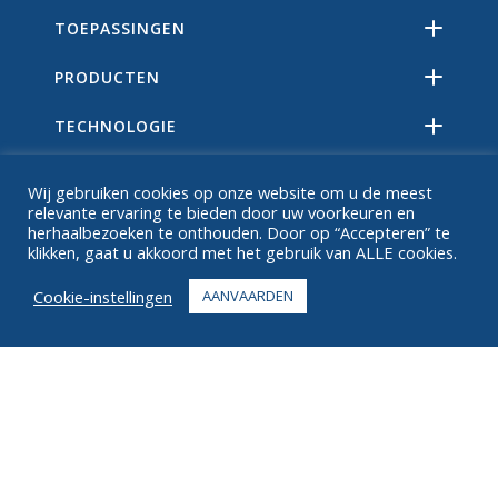
TOEPASSINGEN
PRODUCTEN
TECHNOLOGIE
BRONNEN
Wij gebruiken cookies op onze website om u de meest
relevante ervaring te bieden door uw voorkeuren en
OVER
herhaalbezoeken te onthouden. Door op “Accepteren” te
klikken, gaat u akkoord met het gebruik van ALLE cookies.
FAQ
Cookie-instellingen
AANVAARDEN
CONTACT
+1 916 623 4886
+1 888 612 9895
Tolvrij
2269 Chestnut St., Suite 226 San Francisco, CA 94123
Vervullingscentrum
1182 Capital Dr. SW
Cedar Rapids, IA 52404