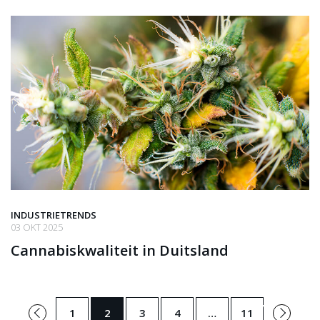
INDUSTRIETRENDS
03 OKT 2025
Cannabiskwaliteit in Duitsland
←
Volgende
1
2
3
4
…
11
Vorige
→