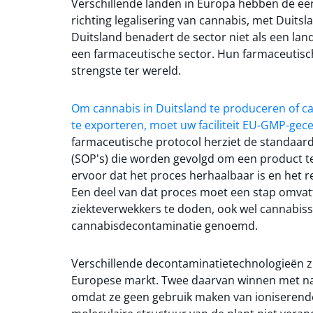
Verschillende landen in Europa hebben de ee
richting legalisering van cannabis, met Duitsl
Duitsland benadert de sector niet als een la
een farmaceutische sector. Hun farmaceutisc
strengste ter wereld.
Om cannabis in Duitsland te produceren of c
te exporteren, moet uw faciliteit EU-GMP-gecer
farmaceutische protocol herziet de standaa
(SOP's) die worden gevolgd om een product t
ervoor dat het proces herhaalbaar is en het r
Een deel van dat proces moet een stap omva
ziekteverwekkers te doden, ook wel cannabiss
cannabisdecontaminatie genoemd.
Verschillende decontaminatietechnologieën z
Europese markt. Twee daarvan winnen met na
omdat ze geen gebruik maken van ioniserende