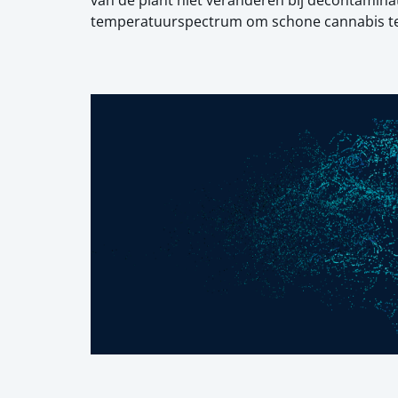
van de plant niet veranderen bij decontamina
temperatuurspectrum om schone cannabis te 