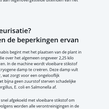
es aan tegenovergestelde uiteinden van het
eurisatie?
en de beperkingen ervan
abis begint met het plaatsen van de plant in
die over het algemeen ongeveer 2,25 kilo
en. In de machine wordt vloeibare stikstof
 cryogene damp te creëren. Deze damp vult
 wat zorgt voor een ongelooflijk
t bijna geen zuurstof sterven schadelijke
gillus, E. coli en Salmonella af.
snel afgekoeld met vloeibare stikstof om
olgens worden alle verontreinigingen in de