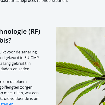
pasteurisatieproces te ondersteunen.
hnologie (RF)
bis?
ikt voor de sanering
goedgekeurd in EU-GMP-
a lang gebruikt in
dadels en zaden.
ten om de bloem
 golflengten zorgen
p mee trillen, wat een
akt die voldoende is om
isten en