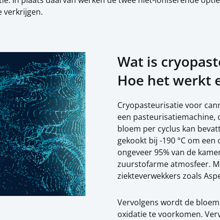
tie. In plaats daarvan werken de twee niet-ioniserende opti
verkrijgen.
Wat is cryopast
Hoe het werkt 
Cryopasteurisatie voor cann
een pasteurisatiemachine, 
bloem per cyclus kan bevatt
gekookt bij -190 °C om een
ongeveer 95% van de kamer,
zuurstofarme atmosfeer. Me
ziekteverwekkers zoals Asper
Vervolgens wordt de bloem 
oxidatie te voorkomen. Verv