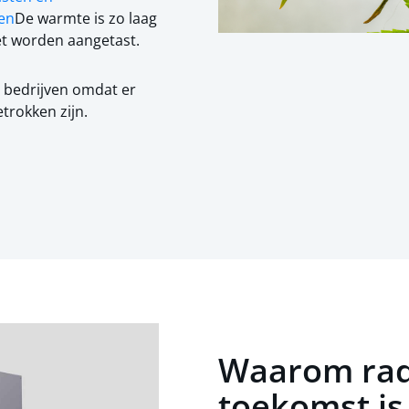
en
De warmte is zo laag
et worden aangetast.
e bedrijven omdat er
etrokken zijn.
Waarom rad
toekomst is