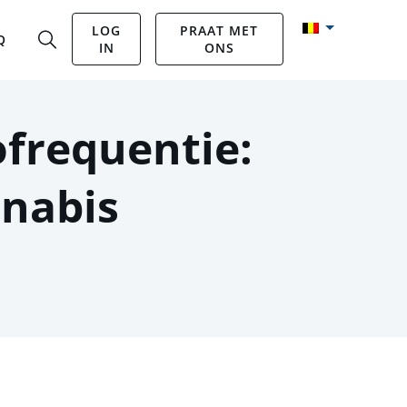
LOG
PRAAT MET
Q
IN
ONS
ofrequentie:
nnabis
a