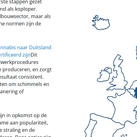
rste stappen gezet
and als koploper.
ndbouwsector, maar als
he normen zijn de
annabis naar Duitsland
tificeerd zijn
Dit
rdwerkprocedures
e produceren, en zorgt
esultaat consistent.
tten om schimmels en
anering of
ijn in opkomst op de
me aan populariteit,
 straling en de