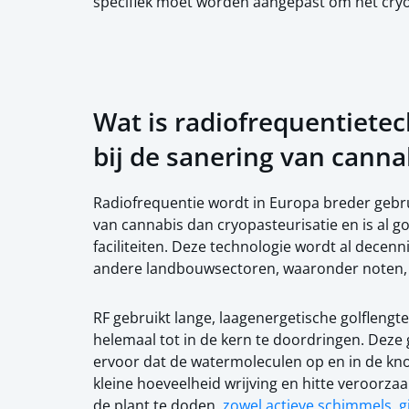
specifiek moet worden aangepast om het cryo
Wat is radiofrequentietec
bij de sanering van canna
Radiofrequentie wordt in Europa breder gebru
van cannabis dan cryopasteurisatie en is al 
faciliteiten. Deze technologie wordt al decenni
andere landbouwsectoren, waaronder noten, 
RF gebruikt lange, laagenergetische golfleng
helemaal tot in de kern te doordringen. Deze
ervoor dat de watermoleculen op en in de kno
kleine hoeveelheid wrijving en hitte veroorza
de plant te doden.
zowel actieve schimmels, g