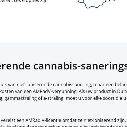
deren. Deze opties zijn
iserende cannabis-sanerin
ruik van niet-ioniserende cannabissanering, maar een belan
e kosten van een AMRadV-vergunning. Als uw product in Dui
ng, gammastraling of e-straling, moet u voor elke soort di
vereist een AMRad V-licentie omdat ze niet-ioniserend zijn,