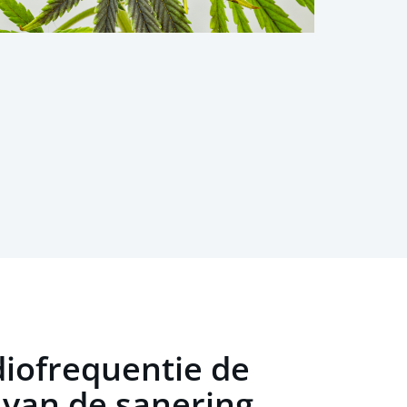
iofrequentie de
 van de sanering