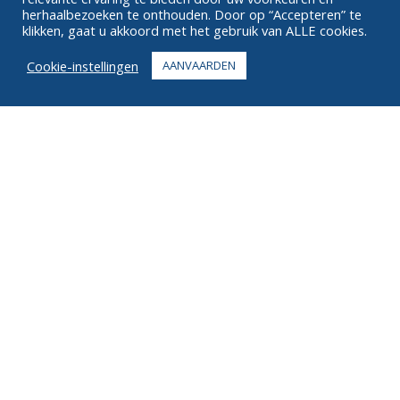
OVER
herhaalbezoeken te onthouden. Door op “Accepteren” te
klikken, gaat u akkoord met het gebruik van ALLE cookies.
FAQ
Cookie-instellingen
AANVAARDEN
CONTACT
+1 916 623 4886
+1 888 612 9895
Tolvrij
2269 Chestnut St., Suite 226 San Francisco, CA 94123
Vervullingscentrum
1182 Capital Dr. SW
Cedar Rapids, IA 52404
© 2026 Ziel. Alle rechten voorbehouden.