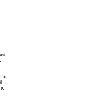
แต่
ม
่ผ่าน
สี
THC