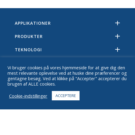
APPLIKATIONER
PRODUKTER
TEKNOLOGI
RESSOURCER
Vi bruger cookies på vores hjemmeside for at give dig den
mest relevante oplevelse ved at huske dine præferencer og
OM
gentagne besøg. Ved at klikke på "Accepter" accepterer du
brugen af ALLE cookies.
OFTE STILLEDE SPØRGSMÅL
Cookie-indstillinger
ACCEPTERE
KONTAKTE
+1 916 623 4886
+1 888 612 9895
Gratisnummer
2269 Chestnut St., Suite 226 San Francisco, CA 94123