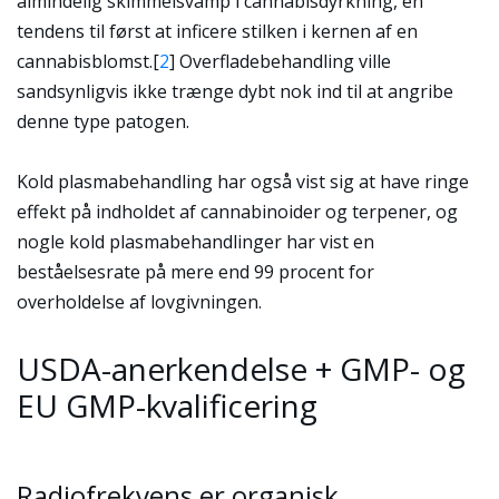
almindelig skimmelsvamp i cannabisdyrkning, en
tendens til først at inficere stilken i kernen af en
cannabisblomst.
[
2
]
Overfladebehandling ville
sandsynligvis ikke trænge dybt nok ind til at angribe
denne type patogen.
Kold plasmabehandling har også vist sig at have ringe
effekt på indholdet af cannabinoider og terpener, og
nogle kold plasmabehandlinger har vist en
beståelsesrate på mere end 99 procent for
overholdelse af lovgivningen.
USDA-anerkendelse + GMP- og
EU GMP-kvalificering
Radiofrekvens er organisk