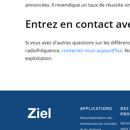
annoncées. Il revendique un taux de réussite si
Entrez en contact av
Si vous avez d'autres questions sur les différen
radiofréquence,
contactez-nous aujourd'hui
. N
exploitation.
APPLICATIONS
DES
PRO
Décontamination des
NOUVE
moisissures du cannabis
APEX 7
et du chanvre