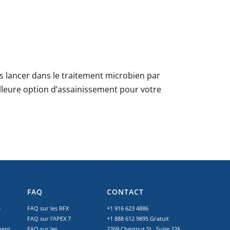
ous lancer dans le traitement microbien par
eilleure option d’assainissement pour votre
FAQ
CONTACT
é
FAQ sur les RFX
+1 916 623 4886
FAQ sur l'APEX 7
+1 888 612 9895
Gratuit
ment
FAQ sur les
2269 Chestnut St., Suite 226