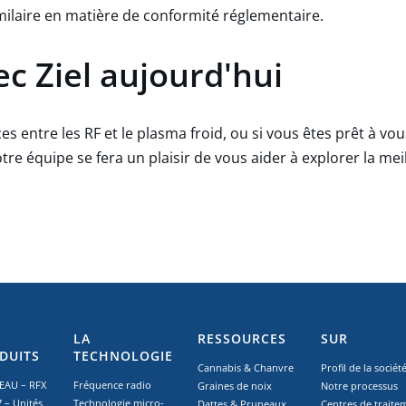
milaire en matière de conformité réglementaire.
ec Ziel aujourd'hui
ces entre les RF et le plasma froid, ou si vous êtes prêt à v
otre équipe se fera un plaisir de vous aider à explorer la m
LA
RESSOURCES
SUR
DUITS
TECHNOLOGIE
Cannabis & Chanvre
Profil de la sociét
AU – RFX
Fréquence radio
Graines de noix
Notre processus
 – Unités
Technologie micro-
Dattes & Pruneaux
Centres de traite