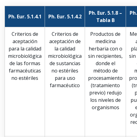
Ph. Eur. 5.1.8 –
Ph.
Ph. Eur. 5.1.4.1
Ph. Eur. 5.1.4.2
Tabla B
Criterios de
Criterios de
Productos de
Me
aceptación
aceptación de
medicina
para la calidad
la calidad
herbaria con o
pl
microbiológica
microbiológica
sin recipientes,
sin
de las formas
de sustancias
donde el
farmacéuticas
no estériles
método de
m
no estériles
para uso
procesamiento
pr
farmacéutico
(tratamiento
(t
previo) redujo
p
los niveles de
pu
organismos
or
req