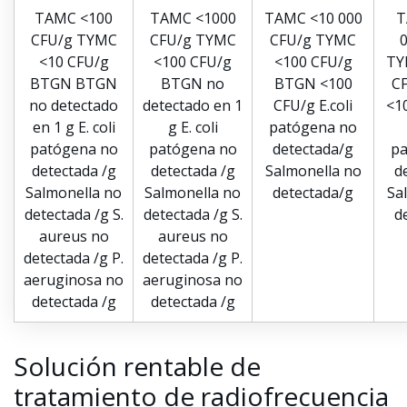
TAMC <100
TAMC <1000
TAMC <10 000
T
CFU/g TYMC
CFU/g TYMC
CFU/g TYMC
<10 CFU/g
<100 CFU/g
<100 CFU/g
TY
BTGN BTGN
BTGN no
BTGN <100
C
no detectado
detectado en 1
CFU/g E.coli
<1
en 1 g E. coli
g E. coli
patógena no
patógena no
patógena no
detectada/g
pa
detectada /g
detectada /g
Salmonella no
d
Salmonella no
Salmonella no
detectada/g
Sa
detectada /g S.
detectada /g S.
d
aureus no
aureus no
detectada /g P.
detectada /g P.
aeruginosa no
aeruginosa no
detectada /g
detectada /g
Solución rentable de
tratamiento de radiofrecuencia