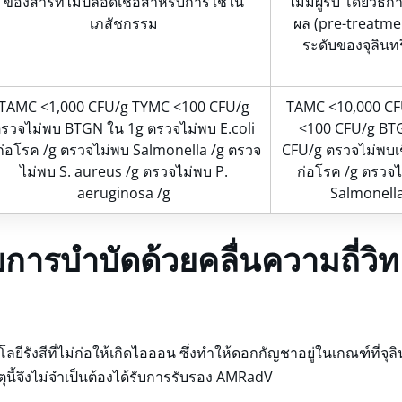
ของสารที่ไม่ปลอดเชื้อสำหรับการใช้ใน
ไม่มีผู้รับ โดยวิธ
เภสัชกรรม
ผล (pre-treatme
ระดับของจุลินท
TAMC <1,000 CFU/g TYMC <100 CFU/g
TAMC <10,000 C
รวจไม่พบ BTGN ใน 1g ตรวจไม่พบ E.coli
<100 CFU/g BT
่ก่อโรค /g ตรวจไม่พบ Salmonella /g ตรวจ
CFU/g ตรวจไม่พบเชื้
ไม่พบ S. aureus /g ตรวจไม่พบ P.
ก่อโรค /g ตรวจไม
aeruginosa /g
Salmonella
การบำบัดด้วยคลื่นความถี่วิทย
ลยีรังสีที่ไม่ก่อให้เกิดไอออน ซึ่งทำให้ดอกกัญชาอยู่ในเกณฑ์ที่จุลิ
นี้จึงไม่จำเป็นต้องได้รับการรับรอง AMRadV