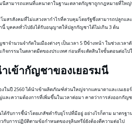
ยอรมนีสามารถแทนที่แคนาดาในฐานะตลาดกัญชาถูกกฎหมายที่ใหญ่
สรสังคมที่ไม่แสวงหากำไรที่ควบคุมโดยรัฐซึ่งสามารถปลูกและขา
้ บุคคลทั่วไปยังได้รับอนุญาตให้ปลูกกัญชาได้ไม่เกิน 3 ต้น
ญชาจำนวนจำกัดในเมืองต่างๆ เป็นเวลา 5 ปีข้างหน้า ในช่วงเวลาดั
ะกิจกรรมในตลาดมืดของประเทศ ก่อนที่จะตัดสินใจขั้นตอนต่อไ
ำเข้ากัญชาของเยอรมนี
ในปี 2560 ได้นำเข้าผลิตภัณฑ์ส่วนใหญ่จากแคนาดาและเนเธอร์แล
ญ่และความต้องการที่เพิ่มขึ้นในเวลาต่อมา คาดว่าการส่งออกกัญชาไ
้รับการชี้นำโดยเภสัชตำรับยุโรปที่มีอยู่ อย่างไรก็ตาม มาตรฐ
กับการปฏิบัติตามข้อกำหนดของจุลินทรีย์ยังต้องตีความต่อไป