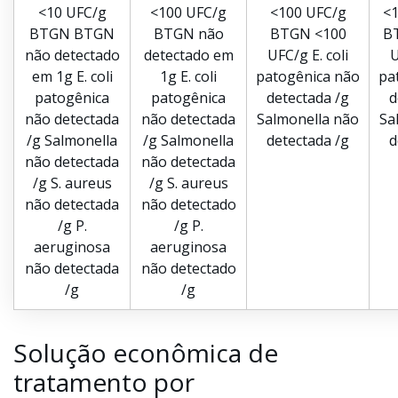
<10 UFC/g
<100 UFC/g
<100 UFC/g
<1
BTGN BTGN
BTGN não
BTGN <100
B
não detectado
detectado em
UFC/g E. coli
U
em 1g E. coli
1g E. coli
patogênica não
pa
patogênica
patogênica
detectada /g
d
não detectada
não detectada
Salmonella não
Sa
/g Salmonella
/g Salmonella
detectada /g
d
não detectada
não detectada
/g S. aureus
/g S. aureus
não detectada
não detectado
/g P.
/g P.
aeruginosa
aeruginosa
não detectada
não detectado
/g
/g
Solução econômica de
tratamento por