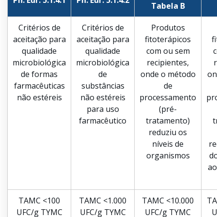
Ph. Eur. 5.1.4.1
Ph. Eur. 5.1.4.2
Tabela B
Critérios de
Critérios de
Produtos
aceitação para
aceitação para
fitoterápicos
f
qualidade
qualidade
com ou sem
microbiológica
microbiológica
recipientes,
de formas
de
onde o método
on
farmacêuticas
substâncias
de
não estéreis
não estéreis
processamento
pr
para uso
(pré-
farmacêutico
tratamento)
t
reduziu os
níveis de
re
organismos
d
ao
TAMC <100
TAMC <1.000
TAMC <10.000
TA
UFC/g TYMC
UFC/g TYMC
UFC/g TYMC
U