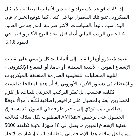
إذا كانت قواعد الاستيراد والتصدير الألمانية المتعلقة بالامتثال
الميكروبي تتبع تلك المعمول بها في كندا، كما يتوقع الخبراء، فإن
البلاد سوف تبدأ بالسياسات الأكثر صرامة المدرجة في العمود
5.1.4 من الرسم البياني أدناه قبل اتخاذ النهج الأكثر واقعية في
العمود 5.1.8.
اعتمد مُصدّرو أزهار القنب إلى ألمانيا بشكل رئيسي على تقنيات
الإشعاع المؤين - الأشعة السينية، أو جاما، أو الشعاع الإلكتروني -
لتلبية المتطلبات التنظيمية الصارمة المتعلقة بالميكروبات
والمُفصّلة في دستور الأدوية الأوروبي. إلا أن هذه المعالجات ليست
مُكلفة فحسب، بل تُغيّر التركيب الجزيئي للنبات، بل تُلزم
المُصدّرين أيضًا بالحصول على تراخيص إضافية تُكلّف أموالًا ووقتًا
إضافيين، مما يُؤدّي إلى تأخير طرحه في السوق. قد يستغرق
الحصول على ترخيص AMRadV المطلوب لكل سلالة مُعالَجة
بتقنية الإشعاع المؤين ما يصل إلى 18 شهرًا، وتبلغ تكلفته 5000
يورو لكل سلالة. هذا بالإضافة إلى متطلبات اتباع إرشادات الاتحاد