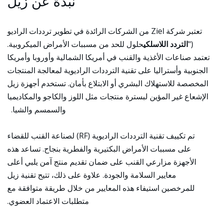
نبذة عن زيل
تعتبر شركة Ziel من الشركات الرائدة في تطوير ترددات الراديو
("
التردد اللاسلكي
حلول للحد من مسببات الأمراض الميكروبية.
تعتمد صناعات الأغذية والقنب في أمريكا الشمالية وأوروبا وأمريكا
الجنوبية وأستراليا على تقنية الترددات الراديوية لمعالجة المنتجات
المخصصة للاستهلاك البشري أو الابتلاع بأمان. تستخدم أجهزة زيل
الإشعاع غير المؤين لبسترة منتجات مثل اللوز والكاجو والمكاديميا
والسمسم والشيا.
تم تكييف تقنية الترددات الراديوية (RF) لصناعة القنب للقضاء
على مسببات الأمراض البكتيرية والفطرية بنجاح. تساعد هذه
الأجهزة مزارعي القنب على ضمان تقديم منتج آمن يلبي أعلى
معايير السلامة والجودة. علاوة على ذلك، تتيح تقنية زيل
للمرخصين استيفاء هذه المعايير من خلال طريقة متوافقة مع
متطلبات الاعتماد العضوي.