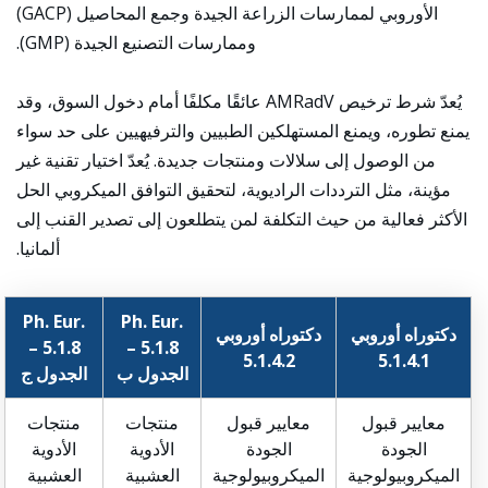
الأوروبي لممارسات الزراعة الجيدة وجمع المحاصيل (GACP)
وممارسات التصنيع الجيدة (GMP).
يُعدّ شرط ترخيص AMRadV عائقًا مكلفًا أمام دخول السوق، وقد
يمنع تطوره، ويمنع المستهلكين الطبيين والترفيهيين على حد سواء
من الوصول إلى سلالات ومنتجات جديدة. يُعدّ اختيار تقنية غير
مؤينة، مثل الترددات الراديوية، لتحقيق التوافق الميكروبي الحل
الأكثر فعالية من حيث التكلفة لمن يتطلعون إلى تصدير القنب إلى
ألمانيا.
Ph. Eur.
Ph. Eur.
دكتوراه أوروبي
دكتوراه أوروبي
5.1.8 –
5.1.8 –
5.1.4.2
5.1.4.1
الجدول ب
الجدول ج
معايير قبول
معايير قبول
منتجات
منتجات
الجودة
الجودة
الأدوية
الأدوية
الميكروبيولوجية
الميكروبيولوجية
العشبية
العشبية