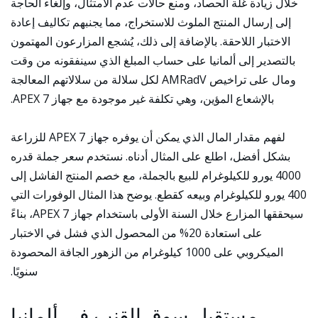
خلال زيادة غلة الحصاد، ومنع حالات عدم الامتثال، وإلغاء الحاجة
إلى إرسال المنتج الملوث للاستخراج، مما يجنبهم تكاليف إعادة
الاختبار اللاحقة. بالإضافة إلى ذلك، يُشجع المزارعون المهتمون
بالتصدير إلى ألمانيا على حساب المبلغ الذي سينفقونه من وقت
ومال على تراخيص AMRadV لكل سلالة من سلالاتهم المعالجة
بالإشعاع المؤين، وهي تكلفة غير موجودة مع جهاز APEX 7.
لفهم مقدار المال الذي يمكن أن يوفره جهاز APEX 7 للزراعة
بشكل أفضل، اطلع على المثال أدناه. نستخدم سعر جملة قدره
4000 يورو للكيلوغرام للبيع بالجملة، مع خصم المنتج الفاشل إلى
400 يورو للكيلوغرام وبيعه كقطع. يوضح هذا المثال الوفورات التي
سيحققها المزارع خلال السنة الأولى باستخدام جهاز APEX 7، بناءً
على استعادة 20% من المحصول الذي فشل في الاختبار
الميكروبي على 1000 كيلوغرام من الزهور الجافة المحصودة
سنويًا.
مستقبل سوق القنب في ألمانيا