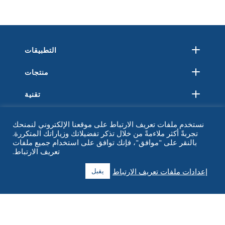
التطبيقات
منتجات
تقنية
مصادر
نستخدم ملفات تعريف الارتباط على موقعنا الإلكتروني لنمنحك
تجربةً أكثر ملاءمةً من خلال تذكر تفضيلاتك وزياراتك المتكررة.
حول
بالنقر على "موافق"، فإنك توافق على استخدام جميع ملفات
تعريف الارتباط.
التعليمات
إعدادات ملفات تعريف الارتباط
يقبل
اتصل
+1 916 623 4886
+1 888 612 9895
اتصال مجاني
2269 شارع الكستناء ، جناح 226 سان فرانسيسكو ، كاليفورنيا 94123