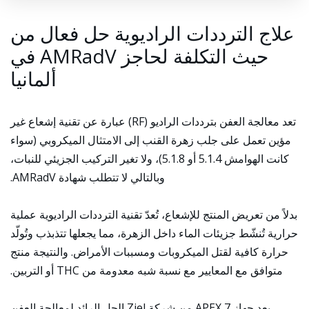
علاج الترددات الراديوية حل فعال من
حيث التكلفة لحاجز AMRadV في
ألمانيا
تعد معالجة العفن بترددات الراديو (RF) عبارة عن تقنية إشعاع غير
مؤين تعمل على جلب زهرة القنب إلى الامتثال الميكروبي (سواء
كانت الهوامش 5.1.4 أو 5.1.8)، ولا تغير التركيب الجزيئي للنبات،
وبالتالي لا تتطلب شهادة AMRadV.
بدلاً من تعريض المنتج للإشعاع، تُعدّ تقنية الترددات الراديوية عملية
حرارية تُنشّط جزيئات الماء داخل الزهرة، مما يجعلها تتذبذب وتُولّد
حرارة كافية لقتل الميكروبات ومسببات الأمراض. والنتيجة منتج
متوافق مع المعايير مع نسبة شبه معدومة من THC أو التربين.
يعد جهاز APEX 7 من شركة Ziel الحل الرائد لمعالجة العفن