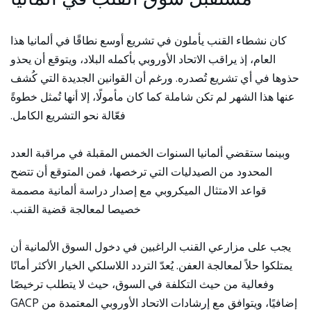
كان نشطاء القنب يأملون في تشريع أوسع نطاقًا في ألمانيا هذا
العام، إذ يراقب الاتحاد الأوروبي بأكمله البلاد، ويتوقع أن يحذو
حذوها في أي تشريع تُصدره. ورغم أن القوانين الجديدة التي كُشف
عنها هذا الشهر لم تكن شاملة كما كان مأمولًا، إلا أنها تُمثل خطوةً
فعّالة نحو التشريع الكامل.
وبينما ستقضي ألمانيا السنوات الخمس المقبلة في مراقبة العدد
المحدود من الصيدليات التي ترخصها، فمن المتوقع أن تتضح
قواعد الامتثال الميكروبي مع إصدار دراسة ألمانية مصممة
خصيصا لمعالجة قضية القنب.
يجب على مزارعي القنب الراغبين في دخول السوق الألمانية أن
يمتلكوا حلاً لمعالجة العفن. يُعدّ التردد اللاسلكي الخيار الأكثر أمانًا
وفعالية من حيث التكلفة في السوق، حيث لا يتطلب ترخيصًا
إضافيًا، ويتوافق مع إرشادات الاتحاد الأوروبي المعتمدة من GACP