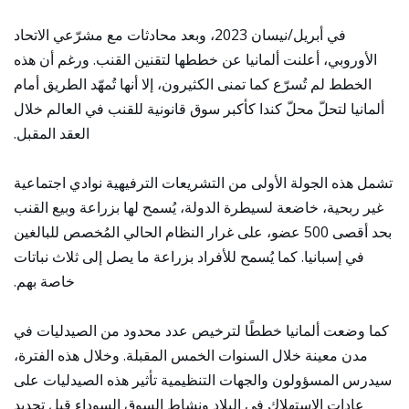
في أبريل/نيسان 2023، وبعد محادثات مع مشرّعي الاتحاد
الأوروبي، أعلنت ألمانيا عن خططها لتقنين القنب. ورغم أن هذه
الخطط لم تُسرّع كما تمنى الكثيرون، إلا أنها تُمهّد الطريق أمام
ألمانيا لتحلّ محلّ كندا كأكبر سوق قانونية للقنب في العالم خلال
العقد المقبل.
تشمل هذه الجولة الأولى من التشريعات الترفيهية نوادي اجتماعية
غير ربحية، خاضعة لسيطرة الدولة، يُسمح لها بزراعة وبيع القنب
بحد أقصى 500 عضو، على غرار النظام الحالي المُخصص للبالغين
في إسبانيا. كما يُسمح للأفراد بزراعة ما يصل إلى ثلاث نباتات
خاصة بهم.
كما وضعت ألمانيا خططًا لترخيص عدد محدود من الصيدليات في
مدن معينة خلال السنوات الخمس المقبلة. وخلال هذه الفترة،
سيدرس المسؤولون والجهات التنظيمية تأثير هذه الصيدليات على
عادات الاستهلاك في البلاد ونشاط السوق السوداء قبل تحديد