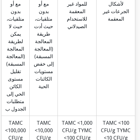
لأشكال
للمواد غير
مع أو
مع أو
الجرعات غير
المعقمة
بدون
بدون
المعقمة
للاستخدام
متلقيات،
متلقيات،
الصيدلاني
حيث أدت
حيث لا
طريقة
يمكن
المعالجة
لطريقة
(المعالجة
المعالجة
المسبقة)
(المعالجة
إلى خفض
المسبقة)
مستويات
تقليل
الكائنات
مستوى
الحية
الكائن
الحي إلى
متطلبات
الجدول ب
TAMC
TAMC
TAMC <1,000
TAMC <100
<100,000
<10,000
CFU/g TYMC
CFU/g TYMC
CFU/g
CFU/g
<100 CFU/g
<10 CFU/g