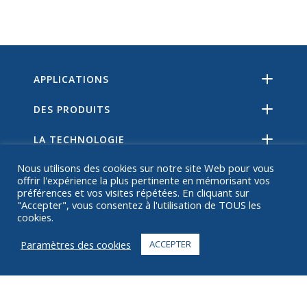
APPLICATIONS
DES PRODUITS
LA TECHNOLOGIE
Nous utilisons des cookies sur notre site Web pour vous
RESSOURCES
offrir l'expérience la plus pertinente en mémorisant vos
préférences et vos visites répétées. En cliquant sur
SUR
"Accepter", vous consentez à l'utilisation de TOUS les
cookies.
FAQ
Paramètres des cookies
ACCEPTER
CONTACT
+1 916 623 4886
+1 888 612 9895
Gratuit