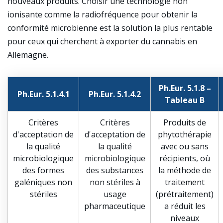
nouveaux produits. Choisir une technologie non
ionisante comme la radiofréquence pour obtenir la
conformité microbienne est la solution la plus rentable
pour ceux qui cherchent à exporter du cannabis en
Allemagne.
Ph.Eur. 5.1.8 –
Ph.Eur. 5.1.4.1
Ph.Eur. 5.1.4.2
Tableau B
Critères
Critères
Produits de
d'acceptation de
d'acceptation de
phytothérapie
la qualité
la qualité
avec ou sans
microbiologique
microbiologique
récipients, où
des formes
des substances
la méthode de
galéniques non
non stériles à
traitement
stériles
usage
(prétraitement)
pharmaceutique
a réduit les
niveaux