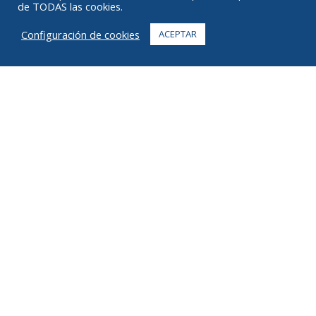
de TODAS las cookies.
PREGUNTAS MÁS FRECUENTES
Configuración de cookies
ACEPTAR
CONTACTO
+1 916 623 4886
+1 888 612 9895
gratuito
2269 Chestnut St., Suite 226 San Francisco, CA 94123
Centro de Cumplimiento
1182 Capital Dr. SO
Cedar Rapids, IA 52404
© 2026 Ziel Todos los derechos reservados
Privacidad
Términos
Derechos de autor