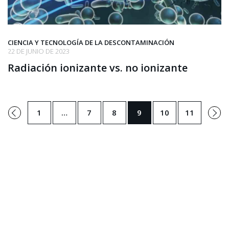
CIENCIA Y TECNOLOGÍA DE LA DESCONTAMINACIÓN
22 DE JUNIO DE 2023
Radiación ionizante vs. no ionizante
←
Siguient
1
…
7
8
9
10
11
Anterior
→