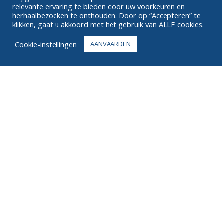
relevante ervaring te bieden door uw voorkeuren en
OVER
herhaalbezoeken te onthouden. Door op “Accepteren” te
klikken, gaat u akkoord met het gebruik van ALLE cookies.
FAQ
Cookie-instellingen
AANVAARDEN
CONTACT
+1 916 623 4886
+1 888 612 9895
Tolvrij
2269 Chestnut St., Suite 226 San Francisco, CA 94123
Vervullingscentrum
1182 Capital Dr. SW
Cedar Rapids, IA 52404
© 2026 Ziel. Alle rechten voorbehouden.