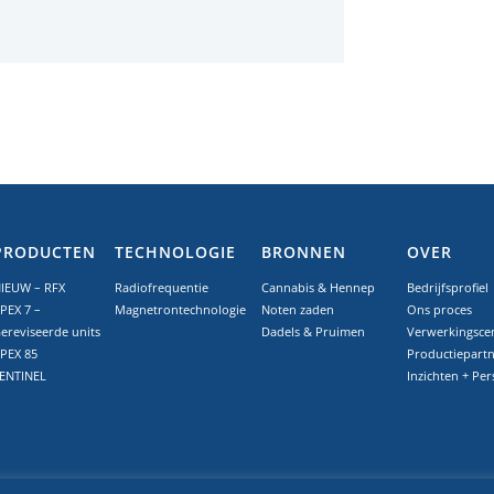
PRODUCTEN
TECHNOLOGIE
BRONNEN
OVER
IEUW – RFX
Radiofrequentie
Cannabis & Hennep
Bedrijfsprofiel
PEX 7 –
Magnetrontechnologie
Noten zaden
Ons proces
ereviseerde units
Dadels & Pruimen
Verwerkingsce
PEX 85
Productiepartn
ENTINEL
Inzichten + Per