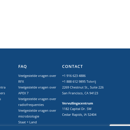
FAQ
CONTACT
Veelgestelde vragen over
+1 916 623 4886
RFX
+1 888 612 9895
Tolvrij
ntra
Veelgestelde vragen over
2269 Chestnut St., Suite 226
ers
APEX 7
San Francisco, CA 94123
s
Veelgestelde vragen over
Vervullingscentrum
radiofrequenties
1182 Capital Dr. SW
Veelgestelde vragen over
Cedar Rapids, IA 52404
microbiologie
Staat + Land
Cannabisbronnen