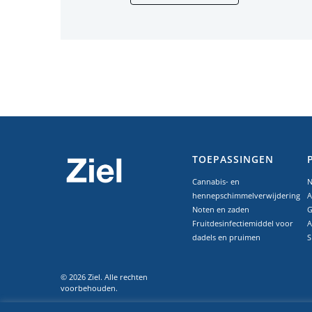
TOEPASSINGEN
Cannabis- en
N
hennepschimmelverwijdering
A
Noten en zaden
G
Fruitdesinfectiemiddel voor
A
dadels en pruimen
S
© 2026 Ziel. Alle rechten
voorbehouden.
Privacy
Voorwaarden