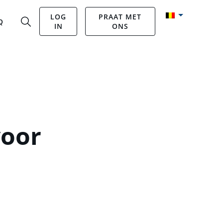
LOG
PRAAT MET
Q
IN
ONS
voor