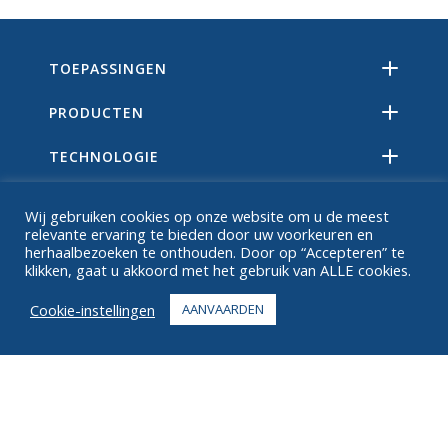
TOEPASSINGEN
PRODUCTEN
TECHNOLOGIE
BRONNEN
Wij gebruiken cookies op onze website om u de meest
relevante ervaring te bieden door uw voorkeuren en
OVER
herhaalbezoeken te onthouden. Door op “Accepteren” te
klikken, gaat u akkoord met het gebruik van ALLE cookies.
FAQ
Cookie-instellingen
AANVAARDEN
CONTACT
+1 916 623 4886
+1 888 612 9895
Tolvrij
2269 Chestnut St., Suite 226 San Francisco, CA 94123