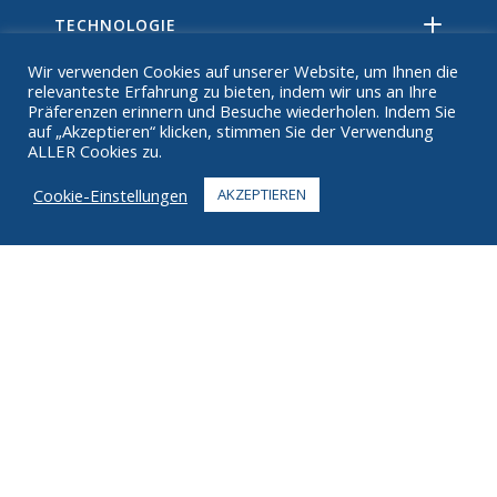
TECHNOLOGIE
Wir verwenden Cookies auf unserer Website, um Ihnen die
RESSOURCEN
relevanteste Erfahrung zu bieten, indem wir uns an Ihre
Präferenzen erinnern und Besuche wiederholen. Indem Sie
ÜBER
auf „Akzeptieren“ klicken, stimmen Sie der Verwendung
ALLER Cookies zu.
FAQ
Cookie-Einstellungen
AKZEPTIEREN
KONTAKT
+1 916 623 4886
+1 888 612 9895
Zollfrei
2269 Chestnut St., Suite 226 San Francisco, CA 94123
Fulfillment Center
1182 Capital Dr. SW
Cedar Rapids, IA 52404