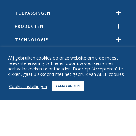
TOEPASSINGEN
PRODUCTEN
TECHNOLOGIE
BRONNEN
Wij gebruiken cookies op onze website om u de meest
relevante ervaring te bieden door uw voorkeuren en
OVER
herhaalbezoeken te onthouden. Door op “Accepteren” te
klikken, gaat u akkoord met het gebruik van ALLE cookies.
FAQ
Cookie-instellingen
AANVAARDEN
CONTACT
+1 916 623 4886
+1 888 612 9895
Tolvrij
2269 Chestnut St., Suite 226 San Francisco, CA 94123
Vervullingscentrum
1182 Capital Dr. SW