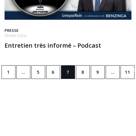
PRESSE
09 MAI 2024
Entretien très informé – Podcast
1
…
5
6
7
8
9
…
11
nt