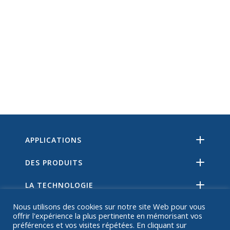
APPLICATIONS
DES PRODUITS
LA TECHNOLOGIE
Nous utilisons des cookies sur notre site Web pour vous
RESSOURCES
offrir l'expérience la plus pertinente en mémorisant vos
préférences et vos visites répétées. En cliquant sur