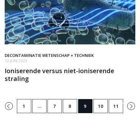
DECONTAMINATIE WETENSCHAP + TECHNIEK
22 JUNI 2023
Ioniserende versus niet-ioniserende
straling
←
Volgend
1
…
7
8
9
10
11
Vorige
→