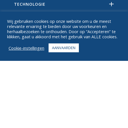
TECHNOLOGIE
BRONNEN
Wij gebruiken cookies op onze website om u de meest
relevante ervaring te bieden door uw voorkeuren en
OVER
herhaalbezoeken te onthouden. Door op “Accepteren” te
klikken, gaat u akkoord met het gebruik van ALLE cookies.
FAQ
Cookie-instellingen
AANVAARDEN
CONTACT
+1 916 623 4886
+1 888 612 9895
Tolvrij
2269 Chestnut St., Suite 226 San Francisco, CA 94123
Vervullingscentrum
1182 Capital Dr. SW
Cedar Rapids, IA 52404