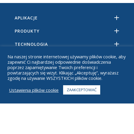
APLIKACJE
PRODUKTY
TECHNOLOGIA
Na naszej stronie internetowej używamy plików cookie, aby
ZASOBY
zapewnić Ci najbardziej odpowiednie doświadczenia
poprzez zapamiętywanie Twoich preferencji i
O
powtarzających się wizyt. Klikając „Akceptuję”, wyrażasz
zgodę na używanie WSZYSTKICH plików cookie.
CZĘSTO ZADAWANE PYTANIA
Ustawienia plików cookie
ZAAKCEPTOWAĆ
KONTAKT
+1 916 623 4886
+1 888 612 9895
Bez opłat
2269 Chestnut St., Suite 226 San Francisco, Kalifornia 94123
Centrum realizacji