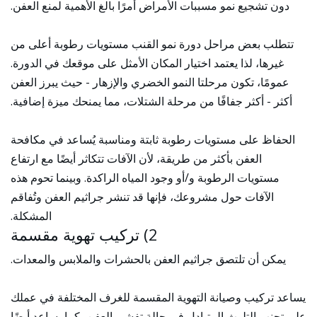
دون تشجيع نمو مسببات الأمراض أمرًا بالغ الأهمية لمنع العفن.
تتطلب بعض مراحل دورة نمو القنب مستويات رطوبة أعلى من
غيرها، لذا يعتمد اختيار المكان الأمثل على موقعك في الدورة.
عمومًا، تكون مرحلتا النمو الخضري والإزهار - حيث يبرز العفن
أكثر - أكثر جفافًا من مرحلة الشتلات، مما يمنحك ميزة إضافية.
الحفاظ على مستويات رطوبة ثابتة ومناسبة يُساعد في مكافحة
العفن بأكثر من طريقة، لأن الآفات تتكاثر أيضًا مع ارتفاع
مستويات الرطوبة و/أو وجود المياه الراكدة. وبينما تحوم هذه
الآفات حول مشروعك، فإنها قد تنشر جراثيم العفن وتُفاقم
المشكلة.
2) تركيب تهوية مقسمة
يمكن أن تلتصق جراثيم العفن بالحشرات والملابس والمعدات.
يساعد تركيب وصيانة التهوية المقسمة للغرف المختلفة في عملك
على تجنب التلوث المتبادل في حالة تفشي العفن، كما يساعد أيضًا