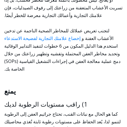
أو يُعالج. ليس محصولك بأكمله معرضًا للخطر فحسب، بل إذا
تسربت الأعشاب المتعفنة من زراعتك إلى رفوف الصيدليات، فإن
علامتك التجارية وأعمالك التجارية معرضة للخطر أيضًا.
لتجنب تعريض عملائك للمخاطر الصحية الناجمة عن تدخين
الأعشاب العفنة و
إخضاع علامتك التجارية لفضيحة الاستدعاء
استخدم هذا الدليل المكون من 6 خطوات لتنفيذ التدابير الوقائية
وتحديد مخاطر العفن المحتملة وتفشيه وتطهير زراعتك من خلال
دمج عملية معالجة العفن في إجراءات التشغيل القياسية (SOPs)
الخاصة بك.
يمنع
1) راقب مستويات الرطوبة لديك
كما هو الحال مع نباتات القنب، تحتاج جراثيم العفن إلى الرطوبة
لتنمو. لذا، يُعد الحفاظ على مستويات رطوبة ثابتة تُغذي محاصيلك