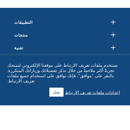
التطبيقات
منتجات
تقنية
مصادر
نستخدم ملفات تعريف الارتباط على موقعنا الإلكتروني لنمنحك
تجربةً أكثر ملاءمةً من خلال تذكر تفضيلاتك وزياراتك المتكررة.
حول
بالنقر على "موافق"، فإنك توافق على استخدام جميع ملفات
تعريف الارتباط.
التعليمات
إعدادات ملفات تعريف الارتباط
يقبل
اتصل
+1 916 623 4886
+1 888 612 9895
اتصال مجاني
2269 شارع الكستناء ، جناح 226 سان فرانسيسكو ، كاليفورنيا 94123