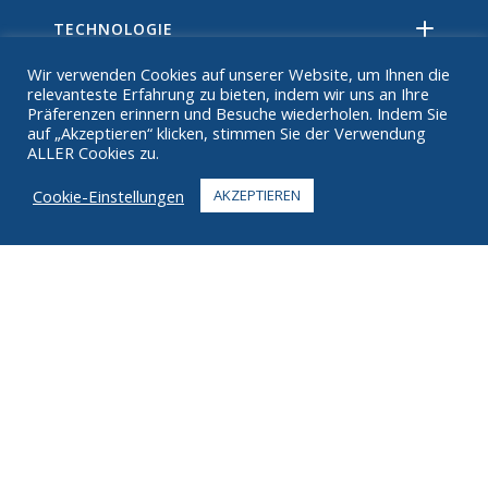
TECHNOLOGIE
Wir verwenden Cookies auf unserer Website, um Ihnen die
RESSOURCEN
relevanteste Erfahrung zu bieten, indem wir uns an Ihre
Präferenzen erinnern und Besuche wiederholen. Indem Sie
ÜBER
auf „Akzeptieren“ klicken, stimmen Sie der Verwendung
ALLER Cookies zu.
FAQ
Cookie-Einstellungen
AKZEPTIEREN
KONTAKT
+1 916 623 4886
+1 888 612 9895
Zollfrei
2269 Chestnut St., Suite 226 San Francisco, CA 94123
Fulfillment Center
1182 Capital Dr. SW
Cedar Rapids, IA 52404