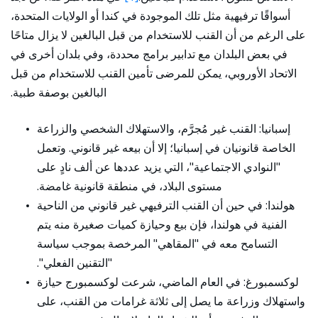
أسواقًا ترفيهية مثل تلك الموجودة في كندا أو الولايات المتحدة،
على الرغم من أن القنب للاستخدام من قبل البالغين لا يزال متاحًا
في بعض البلدان مع تدابير برامج محددة، وفي بلدان أخرى في
الاتحاد الأوروبي، يمكن للمرضى تأمين القنب للاستخدام من قبل
البالغين بوصفة طبية.
إسبانيا:
القنب غير مُجرَّم، والاستهلاك الشخصي والزراعة
الخاصة قانونيان في إسبانيا؛ إلا أن بيعه غير قانوني. وتعمل
"النوادي الاجتماعية"، التي يزيد عددها عن ألف نادٍ على
مستوى البلاد، في منطقة قانونية غامضة.
هولندا:
في حين أن القنب الترفيهي غير قانوني من الناحية
الفنية في هولندا، فإن بيع وحيازة كميات صغيرة منه يتم
التسامح معه في "المقاهي" المرخصة بموجب سياسة
"التقنين الفعلي".
لوكسمبورغ:
في العام الماضي، شرعت لوكسمبورج حيازة
واستهلاك وزراعة ما يصل إلى ثلاثة غرامات من القنب، على