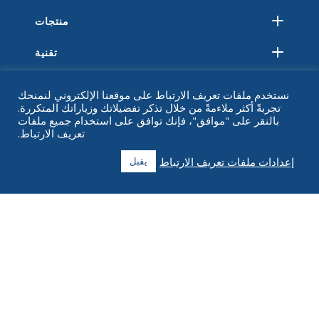
منتجات
تقنية
مصادر
نستخدم ملفات تعريف الارتباط على موقعنا الإلكتروني لنمنحك
تجربةً أكثر ملاءمةً من خلال تذكر تفضيلاتك وزياراتك المتكررة.
حول
بالنقر على "موافق"، فإنك توافق على استخدام جميع ملفات
تعريف الارتباط.
التعليمات
إعدادات ملفات تعريف الارتباط
يقبل
اتصل
+1 916 623 4886
+1 888 612 9895
اتصال مجاني
2269 شارع الكستناء ، جناح 226 سان فرانسيسكو ، كاليفورنيا 94123
مركز الوفاء
1182 كابيتال درايف جنوب غرب
سيدار رابيدز، آيوا 52404