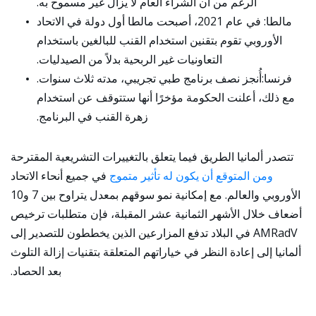
الرغم من أن الشراء العام لا يزال غير مسموح به.
مالطا:
في عام 2021، أصبحت مالطا أول دولة في الاتحاد
الأوروبي تقوم بتقنين استخدام القنب للبالغين باستخدام
التعاونيات غير الربحية بدلاً من الصيدليات.
فرنسا
:أُنجز نصف برنامج طبي تجريبي، مدته ثلاث سنوات.
مع ذلك، أعلنت الحكومة مؤخرًا أنها ستتوقف عن استخدام
زهرة القنب في البرنامج.
تتصدر ألمانيا الطريق فيما يتعلق بالتغييرات التشريعية المقترحة
ومن المتوقع أن يكون له تأثير متموج
في جميع أنحاء الاتحاد
الأوروبي والعالم. مع إمكانية نمو سوقهم بمعدل يتراوح بين 7 و10
أضعاف خلال الأشهر الثمانية عشر المقبلة، فإن متطلبات ترخيص
AMRadV في البلاد تدفع المزارعين الذين يخططون للتصدير إلى
ألمانيا إلى إعادة النظر في خياراتهم المتعلقة بتقنيات إزالة التلوث
بعد الحصاد.