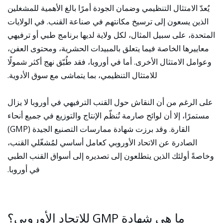
يُعدّ الامتثال التنظيمي وضمان الجودة أمرًا بالغ الأهمية للمشغلين
الذين يسعون إلى ترسيخ مكانتهم في صناعة القنب. في الولايات
المتحدة، على سبيل المثال، لكل ولاية لديها برنامج طبي أو ترفيهي
معاييرها الخاصة فيما يتعلق بالمبيدات الحشرية، ومحتوى العفن،
وعوامل الامتثال الأخرى. أما في أوروبا، فقد طُبّق نهج أكثر شمولًا
للامتثال التنظيمي، بما يتماشى مع سوق الأدوية.
على الرغم من أن النقاش حول القنب الترفيهي في أوروبا لا يزال
مستمرًا، إلا أن لوائح صارمة تُنظّم الإنتاج والتوزيع في جميع أنحاء
القارة. وقد برزت شهادة ممارسات التصنيع الجيدة (GMP)
الصادرة عن الاتحاد الأوروبي كعامل أساسي لمُشغّلي القنب،
وخاصةً أولئك الذين يتطلعون إلى تصديره إلى أسواق القنب الطبي
في أوروبا.
ما هي شهادة GMP للاتحاد الأوروبي؟