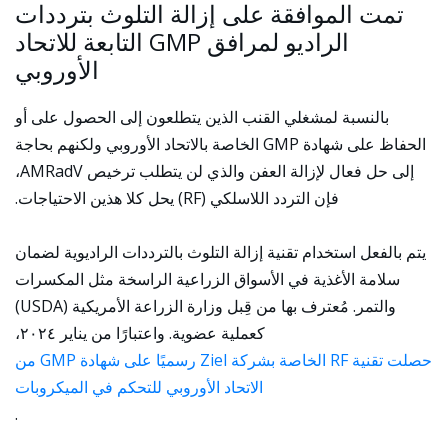
تمت الموافقة على إزالة التلوث بترددات
الراديو لمرافق GMP التابعة للاتحاد
الأوروبي
بالنسبة لمشغلي القنب الذين يتطلعون إلى الحصول على أو
الحفاظ على شهادة GMP الخاصة بالاتحاد الأوروبي ولكنهم بحاجة
إلى حل فعال لإزالة العفن والذي لن يتطلب ترخيص AMRadV،
فإن التردد اللاسلكي (RF) يحل كلا هذين الاحتياجات.
يتم بالفعل استخدام تقنية إزالة التلوث بالترددات الراديوية لضمان
سلامة الأغذية في الأسواق الزراعية الراسخة مثل المكسرات
والتمر.
مُعترف بها من قِبل وزارة الزراعة الأمريكية (USDA)
كعملية عضوية. واعتبارًا من يناير ٢٠٢٤،
حصلت تقنية RF الخاصة بشركة Ziel رسميًا على شهادة GMP من
الاتحاد الأوروبي للتحكم في الميكروبات
.