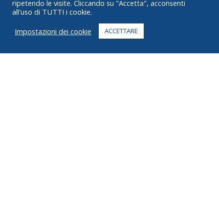
ripetendo le visite. Cliccando su "Accetta", acconsenti
all'uso di TUTTI i cookie.
DOMANDE FREQUENTI
Impostazioni dei cookie
ACCETTARE
CONTATTO
+1 916 623 4886
+1 888 612 9895
Numero verde
2269 Chestnut St., Suite 226 San Francisco, CA 94123
Centro di evasione ordini
1182 Capital Dr. SW
Cedar Rapids, IA 52404
© 2026 Ziel Tutti i diritti riservati
Riservatezza
Termini
Copyright