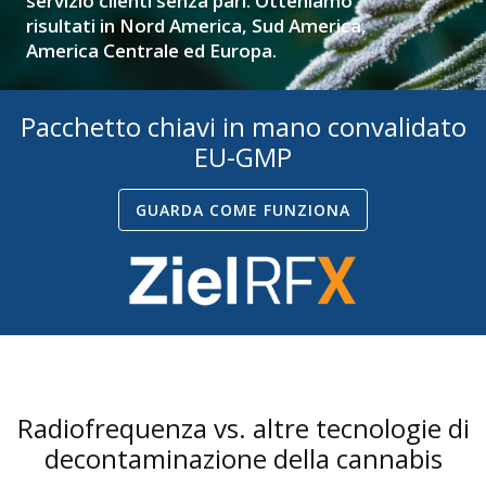
servizio clienti senza pari. Otteniamo
risultati in Nord America, Sud America,
America Centrale ed Europa.
Pacchetto chiavi in mano convalidato
SOLUZIONI PER LA CANNABIS
EU-GMP
GUARDA COME FUNZIONA
Radiofrequenza vs. altre tecnologie di
decontaminazione della cannabis