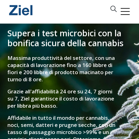
Supera i test microbici con la
bonifica sicura della cannabis
Massima produttività del settore, con una
capacità di lavorazione fino a 160 libbre di
fiori e 200 libbre di prodotto macinato per
turno di 8 ore.
Grazie all'affidabilità 24 ore su 24, 7 giorni
su 7, Ziel garantisce il costo di lavorazione
per libbra più basso.
Affidabile in tutto il mondo per cannabis,
noci, semi, datteri e prugne secche, con un
tasso di passaggio microbico >99% e un