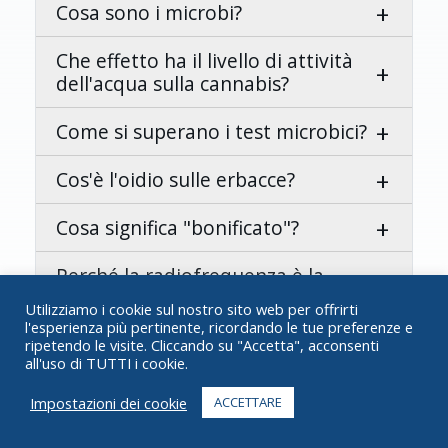
Cosa sono i microbi?
Che effetto ha il livello di attività
dell'acqua sulla cannabis?
Come si superano i test microbici?
Cos'è l'oidio sulle erbacce?
Cosa significa "bonificato"?
Perché la radiofrequenza è la
scelta migliore per ottenere
Utilizziamo i cookie sul nostro sito web per offrirti
cannabis pulita?
l'esperienza più pertinente, ricordando le tue preferenze e
ripetendo le visite. Cliccando su "Accetta", acconsenti
all'uso di TUTTI i cookie.
Cosa rende la tecnologia non
ionizzante migliore per la
Impostazioni dei cookie
ACCETTARE
decontaminazione della cannabis?