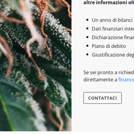
altre informazioni ol
Un anno di bilanci 
Dati finanziari int
Dichiarazione fina
Piano di debito
Giustificazione deg
Se sei pronto a richied
direttamente a
financ
CONTATTACI