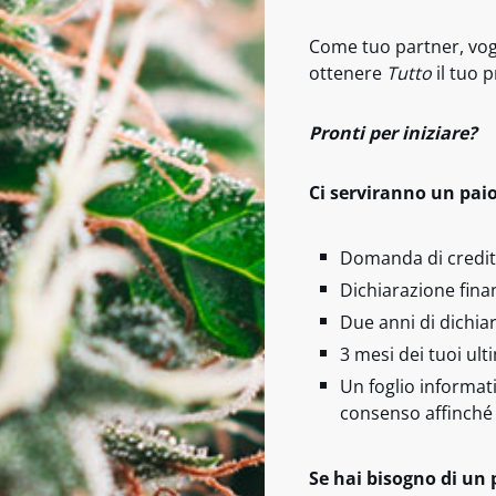
Come tuo partner, vogl
ottenere
Tutto
il tuo 
Pronti per iniziare?
Ci serviranno un paio
Domanda di credi
Dichiarazione fina
Due anni di dichiar
3 mesi dei tuoi ult
Un foglio informati
consenso affinché 
Se hai bisogno di un 