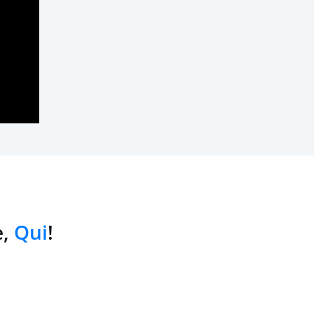
e,
Qui
!