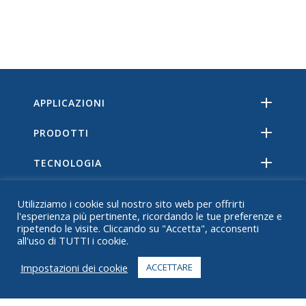
APPLICAZIONI
PRODOTTI
TECNOLOGIA
RISORSE
Utilizziamo i cookie sul nostro sito web per offrirti
l'esperienza più pertinente, ricordando le tue preferenze e
DI
ripetendo le visite. Cliccando su "Accetta", acconsenti
all'uso di TUTTI i cookie.
DOMANDE FREQUENTI
Impostazioni dei cookie
ACCETTARE
CONTATTO
+1 916 623 4886