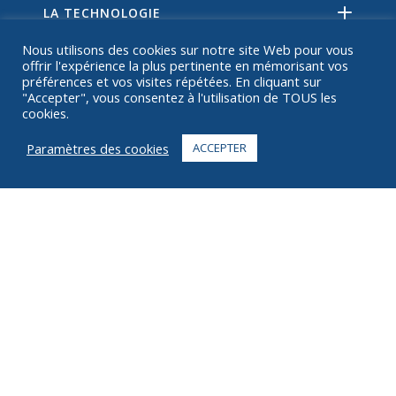
LA TECHNOLOGIE
Nous utilisons des cookies sur notre site Web pour vous
RESSOURCES
offrir l'expérience la plus pertinente en mémorisant vos
préférences et vos visites répétées. En cliquant sur
SUR
"Accepter", vous consentez à l'utilisation de TOUS les
cookies.
FAQ
Paramètres des cookies
ACCEPTER
CONTACT
+1 916 623 4886
+1 888 612 9895
Gratuit
2269 Chestnut St., Suite 226 San Francisco, CA 94123
Centre de distribution
1182 Capital Dr. SW
Cedar Rapids, IA 52404