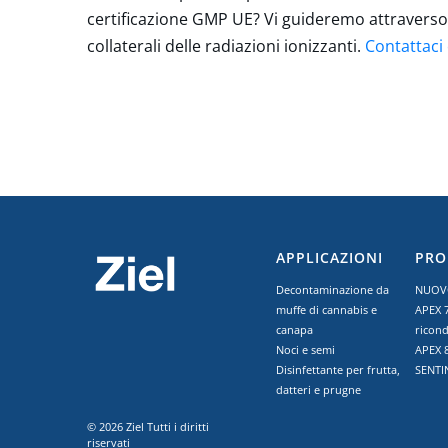
certificazione GMP UE? Vi guideremo attraverso la
collaterali delle radiazioni ionizzanti.
Contattaci 
APPLICAZIONI
PRO
Decontaminazione da
NUOVO
muffe di cannabis e
APEX 7
canapa
ricond
Noci e semi
APEX 
Disinfettante per frutta,
SENTI
datteri e prugne
© 2026 Ziel Tutti i diritti
riservati