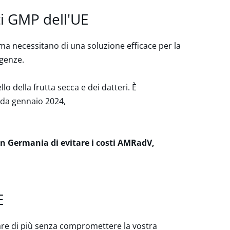
i GMP dell'UE
ma necessitano di una soluzione efficace per la
igenze.
lo della frutta secca e dei datteri.
È
e da gennaio 2024,
in Germania di evitare i costi AMRadV,
E
are di più senza compromettere la vostra