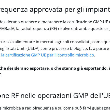
equenza approvata per gli impiant
e desiderano ottenere o mantenere la certificazione GMP UE 
a AMRadV, la radiofrequenza (RF) risolve entrambe queste es
curezza alimentare in mercati agricoli consolidati, come quel
egli Stati Uniti (USDA) come processo biologico. E, a partir
e la certificazione GMP UE per il controllo microbico
.
 che desiderano esportare, o che stanno già esportando, 
E.
one RF nelle operazioni GMP dell'U
ne microbica a radiofrequenza e su come può farvi guadagn