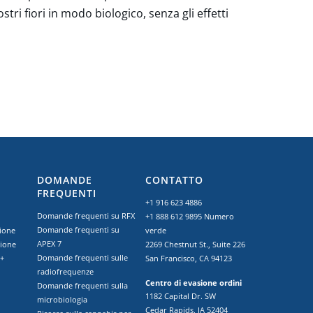
ri fiori in modo biologico, senza gli effetti
DOMANDE
CONTATTO
FREQUENTI
+1 916 623 4886
Domande frequenti su RFX
o
+1 888 612 9895
Numero
Domande frequenti su
zione
verde
APEX 7
zione
2269 Chestnut St., Suite 226
Domande frequenti sulle
 +
San Francisco, CA 94123
radiofrequenze
Centro di evasione ordini
Domande frequenti sulla
1182 Capital Dr. SW
microbiologia
Cedar Rapids, IA 52404