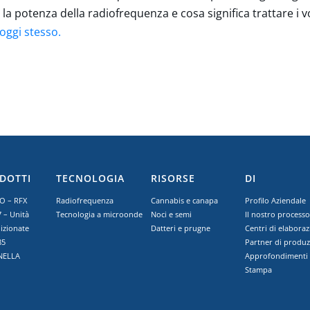
 potenza della radiofrequenza e cosa significa trattare i vost
oggi stesso.
DOTTI
TECNOLOGIA
RISORSE
DI
 – RFX
Radiofrequenza
Cannabis e canapa
Profilo Aziendale
 – Unità
Tecnologia a microonde
Noci e semi
Il nostro process
izionate
Datteri e prugne
Centri di elabora
85
Partner di produ
NELLA
Approfondimenti
Stampa