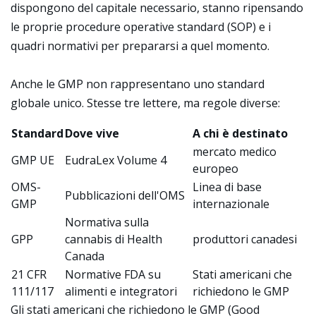
dispongono del capitale necessario, stanno ripensando
le proprie procedure operative standard (SOP) e i
quadri normativi per prepararsi a quel momento.
Anche le GMP non rappresentano uno standard
globale unico. Stesse tre lettere, ma regole diverse:
Standard
Dove vive
A chi è destinato
mercato medico
GMP UE
EudraLex Volume 4
europeo
OMS-
Linea di base
Pubblicazioni dell'OMS
GMP
internazionale
Normativa sulla
GPP
cannabis di Health
produttori canadesi
Canada
21 CFR
Normative FDA su
Stati americani che
111/117
alimenti e integratori
richiedono le GMP
Gli stati americani che richiedono le GMP (Good