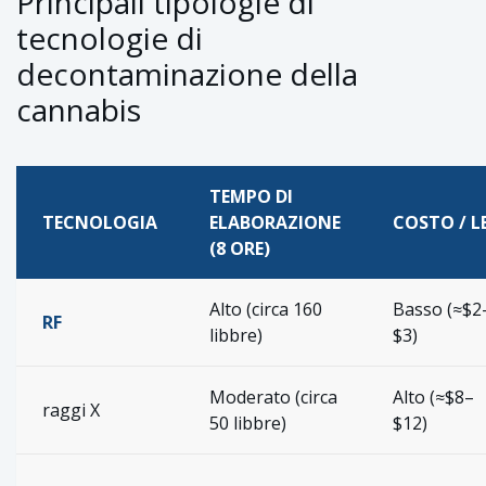
Principali tipologie di
tecnologie di
decontaminazione della
cannabis
TEMPO DI
TECNOLOGIA
ELABORAZIONE
COSTO / L
(8 ORE)
Alto (circa 160
Basso (≈$2
RF
libbre)
$3)
Moderato (circa
Alto (≈$8–
raggi X
50 libbre)
$12)