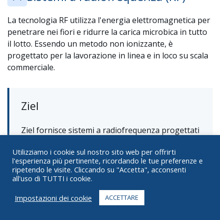
La tecnologia RF utilizza l'energia elettromagnetica per
penetrare nei fiori e ridurre la carica microbica in tutto
il lotto. Essendo un metodo non ionizzante, è
progettato per la lavorazione in linea e in loco su scala
commerciale.
Ziel
Ziel fornisce sistemi a radiofrequenza progettati
per la riduzione microbica in linea su scala
Utilizziamo i cookie sul nostro sito web per offrirti
commerciale.
l'esperienza più pertinente, ricordando le tue preferenze e
ripetendo le visite. Cliccando su "Accetta", acconsenti
Capacità di elaborazione:
Elevata capacità,
all'uso di TUTTI i cookie.
supporta turni di produzione completi
Impostazioni dei cookie
ACCETTARE
Modello di elaborazione:
In linea, sul posto