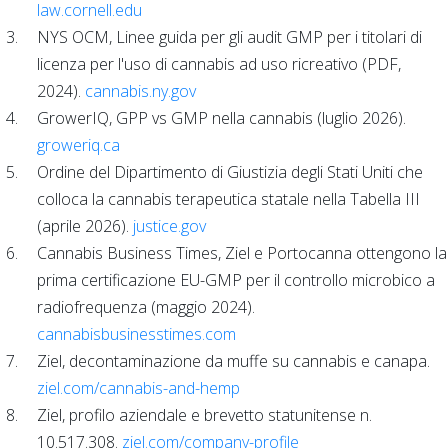
law.cornell.edu
NYS OCM, Linee guida per gli audit GMP per i titolari di
licenza per l'uso di cannabis ad uso ricreativo (PDF,
2024).
cannabis.ny.gov
GrowerIQ, GPP vs GMP nella cannabis (luglio 2026).
groweriq.ca
Ordine del Dipartimento di Giustizia degli Stati Uniti che
colloca la cannabis terapeutica statale nella Tabella III
(aprile 2026).
justice.gov
Cannabis Business Times, Ziel e Portocanna ottengono la
prima certificazione EU-GMP per il controllo microbico a
radiofrequenza (maggio 2024).
cannabisbusinesstimes.com
Ziel, decontaminazione da muffe su cannabis e canapa.
ziel.com/cannabis-and-hemp
Ziel, profilo aziendale e brevetto statunitense n.
10.517.308.
ziel.com/company-profile